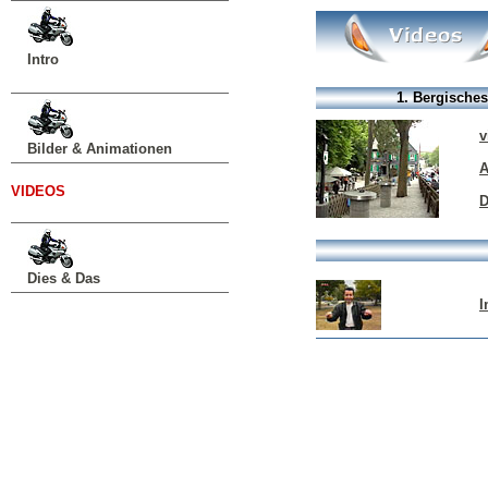
Intro
1. Bergisches
v
Bilder & Animationen
A
VIDEOS
D
Dies & Das
I